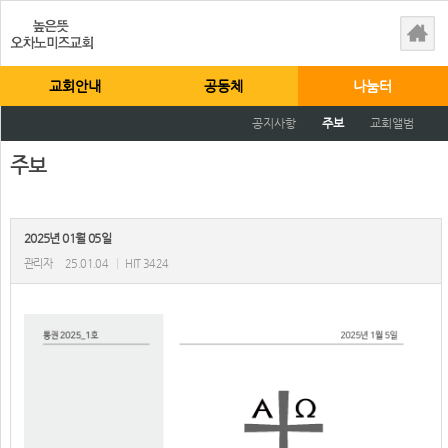
교회안내
공동체
나눔터
공지사항
주보
교회앨범
주보
2025년 01월 05일
관리자
25.01.04
|
HIT 3424