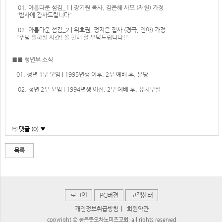
01. 아름다운 섬김_1 | 장기원 목사, 김은혜 사모 (재현) 가정
"범사에 감사드립니다"
02. 아름다운 섬김_2 | 위호권, 정지은 집사 (경국, 인아) 가정
"주님 일하실 시간! 올 한해 잘 부탁드립니다!"
■■ 청년부 소식
01. 청년 1부 모임 | 1995년생 이후, 2부 예배 후, 본당
02. 청년 2부 모임 | 1994년생 이전, 2부 예배 후, 유치부실
댓글 (0) ▼
목록
로그인
PC버젼
고객센터
|
개인정보취급방침
회원약관
copyright © 높은뜻오차노미즈교회. all rights reserved