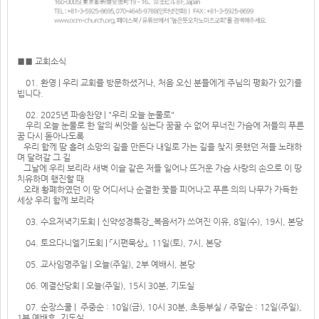
■■ 교회소식
01. 환영 | 우리 교회를 방문하셨거나, 처음 오신 분들에게 주님의 평화가 있기를
빕니다.
02. 2025년 파송찬양 | "우리 오늘 눈물로"
우리 오늘 눈물로 한 알의 씨앗을 심는다 꿈꿀 수 없어 무너진 가슴에 저들의 푸른
꿈 다시 돋아나도록
우리 함께 땀 흘려 소망의 길을 만든다 내일로 가는 길을 찾지 못했던 저들 노래하
며 달려갈 그 길
그날에 우리 보리라 새벽 이슬 같은 저들 일어나 뜨거운 가슴 사랑의 손으로 이 땅
치유하며 행진할 때
오래 황폐하였던 이 땅 어디서나 순결한 꽃들 피어나고 푸른 의의 나무가 가득한
세상 우리 함께 보리라
03. 수요저녁기도회 | 신약성경특강_복음서가 쓰여진 이유, 8일(수), 19시, 본당
04. 토요다니엘기도회 | 「시편묵상」, 11일(토), 7시, 본당
05. 교사임명주일 | 오늘(주일), 2부 예배시, 본당
06. 예결산당회 | 오늘(주일), 15시 30분, 기도실
07. 순장스쿨 | 주중순 : 10일(금), 10시 30분, 초등부실 / 주말순 : 12일(주일),
1부 예배후, 기도실