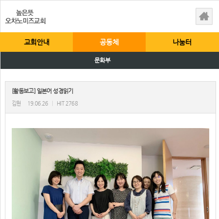
교회안내
공동체
나눔터
문화부
[활동보고] 일본어 성경읽기
김현
19.06.26
|
HIT 2768