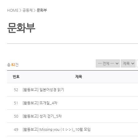
HOME > 공동체 >
문화부
문화부
총
82
건
번호
제목
52
[활동보고] 일본어성경 읽기
51
[활동보고] 뜨개질_4차
50
[활동보고] 성지 걷기_5차
49
[활동보고] Missing you (ミシン)_10월 모임