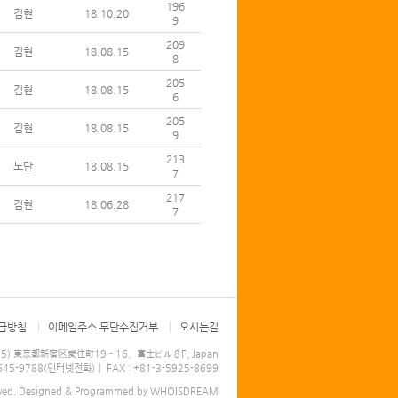
196
김현
18.10.20
9
209
김현
18.08.15
8
205
김현
18.08.15
6
205
김현
18.08.15
9
213
노단
18.08.15
7
217
김현
18.06.28
7
급방침
이메일주소 무단수집거부
오시는길
005) 東京都新宿区愛住町19－16、富士ビル８F, Japan
-4645-9788(인터넷전화)｜ FAX : +81-3-5925-8699
ved.
Designed & Programmed by WHOISDREAM