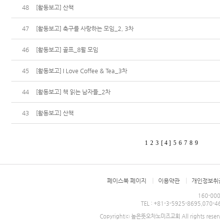
48
[활동보고] 산책
47
[활동보고] 축구를 사랑하는 모임_2, 3차
46
[활동보고] 골프_8월 모임
45
[활동보고] I Love Coffee & Tea_3차
44
[활동보고] 책 읽는 남자들_2차
43
[활동보고] 산책
1
2
3
[ 4 ]
5
6
7
8
9
페이스북 페이지
이용약관
개인정보취
160-0
TEL : +81-3-5925-8695,070
Copyrightⓒ 높은뜻오차노미즈교회 All rights reser