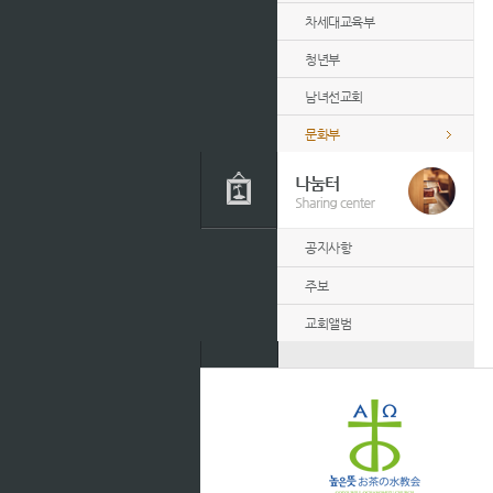
차세대교육부
청년부
남녀선교회
문화부
공지사항
주보
교회앨범