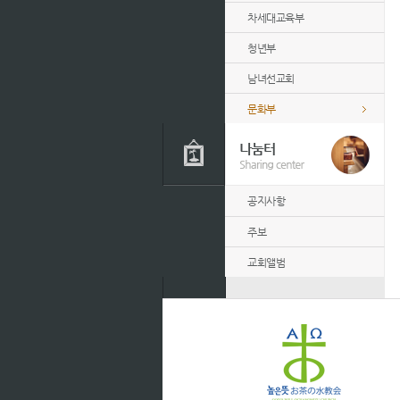
차세대교육부
청년부
남녀선교회
문화부
공지사항
주보
교회앨범