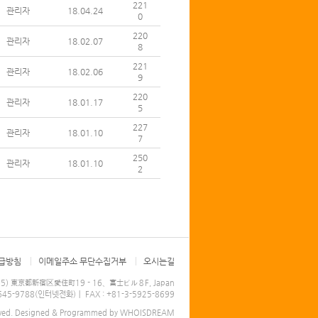
221
관리자
18.04.24
0
220
관리자
18.02.07
8
221
관리자
18.02.06
9
220
관리자
18.01.17
5
227
관리자
18.01.10
7
250
관리자
18.01.10
2
급방침
이메일주소 무단수집거부
오시는길
005) 東京都新宿区愛住町19－16、富士ビル８F, Japan
-4645-9788(인터넷전화)｜ FAX : +81-3-5925-8699
ved.
Designed & Programmed by WHOISDREAM