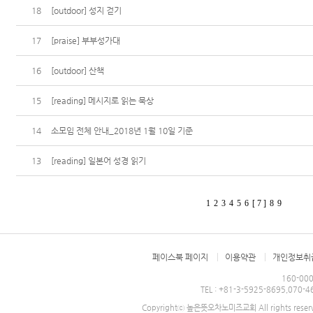
18
[outdoor] 성지 걷기
17
[praise] 부부성가대
16
[outdoor] 산책
15
[reading] 메시지로 읽는 묵상
14
소모임 전체 안내_2018년 1월 10일 기준
13
[reading] 일본어 성경 읽기
1
2
3
4
5
6
[ 7 ]
8
9
페이스북 페이지
이용약관
개인정보취
160-0
TEL : +81-3-5925-8695,070
Copyrightⓒ 높은뜻오차노미즈교회 All rights reser