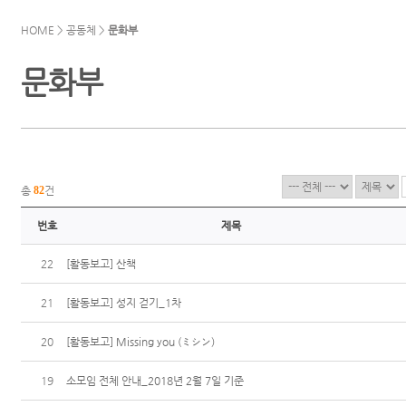
HOME > 공동체 >
문화부
문화부
총
82
건
번호
제목
22
[활동보고] 산책
21
[활동보고] 성지 걷기_1차
20
[활동보고] Missing you (ミシン)
19
소모임 전체 안내_2018년 2월 7일 기준