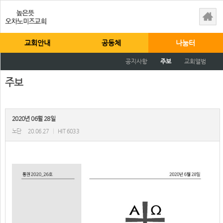
교회안내
공동체
나눔터
공지사항
주보
교회앨범
주보
2020년 06월 28일
노단
20.06.27
|
HIT 6033