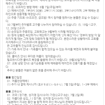
해주시기 바랍니다.
(1) 온, 오프라인 병행 예배 - 6월 7일(주일)부터
(2) 예배시간은, 1부(9시 30분), 2부(11시 30분), 3부(14시)이며, 2부 예배는 온
라인으로 생중계될 예정입니다.
(3) 주중 기도회 (수요오전, 금요밤) 역시 참여를 원하시는 분들은 오실 수 있습니
다.
(4) 7월부터 주차별로 교구를 나누어서 참여하실 수 있습니다. (5, 19일-1교구,
12, 26일-2교구)
(5) 순모임과 주중모임, 교회학교는 9월부터 시작될 예정입니다.
(6) 현재 상황은 속단하거나 예단하기 어렵기에 '2차 확산'이나 '정부의 방침'이 달
라지게 될 때는 그에 맞춰 대응하게 될 예정입니다. 혼란스러운 상황에서도 교회를
지지해주시고 기다려주시며 응원해주신 모
든 교우들께 진심으로 감사드립니다.
(7) 가족 좌석 안내 - 가족들이 함께 앉으실 수 있는 좌석을 벽면과 뒷쪽에 붙여놓
았습니다.
06. 쿨비즈 안내 | 무더운 여름이 찾아왔습니다.
필요하시다면 쿨비즈 복장을 활용해 주시기 바랍니다. (9월30일까지)
07. 교회 냉방 안내 | 공기순환을 위해 예배중에 에어컨과 선풍기를 틀 예정입니
다.
추우신 분들은 여분의 얇은 옷을 준비해 주시기 바랍니다.
■■ 월간일정
01. 여름찬양예배 |
(1) 주가 내 곁에 계시니까 (主がそばにいるから), 7월 5일(주일), 1~3부 예배시
■■ 교우소식
01. 귀국 | 정기환, 성지영 집사(수아) 가정(2교구 8순), 7월 2일(목)
02. 아름다운 섬김_1 | 정기환, 성지영 집사(수아) 가정
"일본에서 지내는 동안 늘 함께 하여 주신 하나님의 은혜에 감사드립니다."