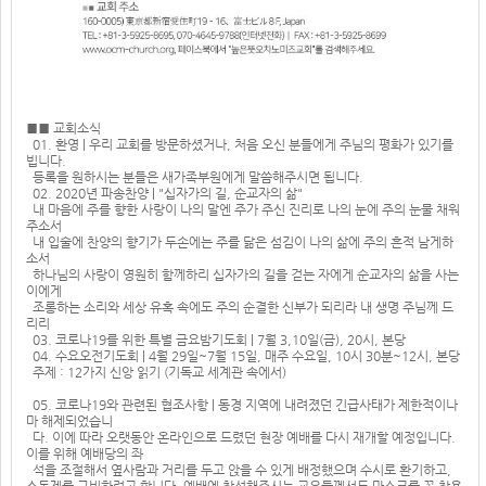
■■ 교회소식
01. 환영 | 우리 교회를 방문하셨거나, 처음 오신 분들에게 주님의 평화가 있기를
빕니다.
등록을 원하시는 분들은 새가족부원에게 말씀해주시면 됩니다.
02. 2020년 파송찬양 | "십자가의 길, 순교자의 삶"
내 마음에 주를 향한 사랑이 나의 말엔 주가 주신 진리로 나의 눈에 주의 눈물 채워
주소서
내 입술에 찬양의 향기가 두손에는 주를 닮은 섬김이 나의 삶에 주의 흔적 남게하
소서
하나님의 사랑이 영원히 함께하리 십자가의 길을 걷는 자에게 순교자의 삶을 사는
이에게
조롱하는 소리와 세상 유혹 속에도 주의 순결한 신부가 되리라 내 생명 주님께 드
리리
03. 코로나19를 위한 특별 금요밤기도회 | 7월 3,10일(금), 20시, 본당
04. 수요오전기도회 | 4월 29일~7월 15일, 매주 수요일, 10시 30분~12시, 본당
주제 : 12가지 신앙 읽기 (기독교 세계관 속에서)
05. 코로나19와 관련된 협조사항 | 동경 지역에 내려졌던 긴급사태가 제한적이나
마 해제되었습니
다. 이에 따라 오랫동안 온라인으로 드렸던 현장 예배를 다시 재개할 예정입니다.
이를 위해 예배당의 좌
석을 조절해서 옆사람과 거리를 두고 앉을 수 있게 배정했으며 수시로 환기하고,
소독제를 구비하려고 합니다. 예배에 참석해주시는 교우들께서도 마스크를 꼭 착용