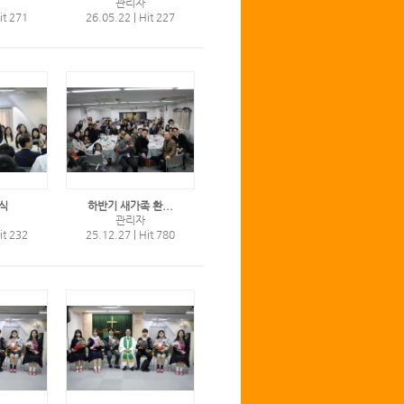
관리자
it 271
26.05.22
|
Hit 227
식
하반기 새가족 환...
관리자
it 232
25.12.27
|
Hit 780