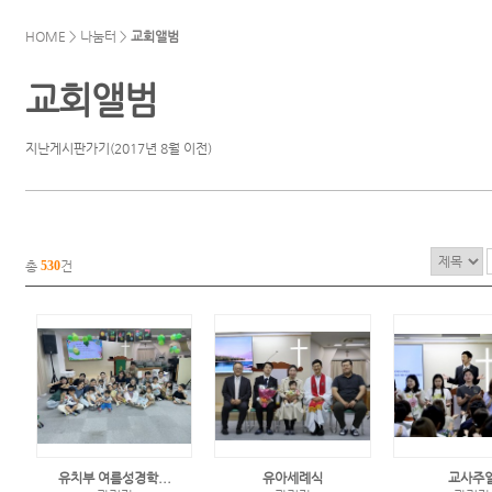
HOME > 나눔터 >
교회앨범
교회앨범
지난게시판가기(2017년 8월 이전)
총
530
건
유치부 여름성경학...
유아세례식
교사주