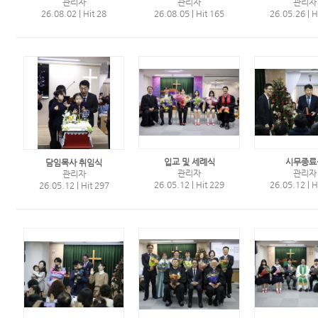
관리자
관리자
관리자
26.08.02
|
Hit 28
26.08.05
|
Hit 165
26.05.26
|
H
입교 및 세례식
시무종료
담임목사 취임식
관리자
관리자
관리자
26.05.12
|
Hit 229
26.05.12
|
H
26.05.12
|
Hit 297