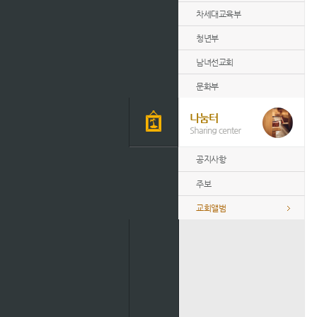
차세대교육부
청년부
남녀선교회
문화부
공지사항
주보
교회앨범