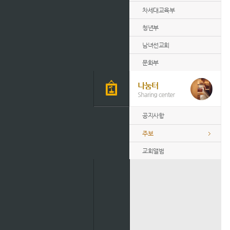
차세대교육부
청년부
남녀선교회
문화부
공지사항
주보
교회앨범