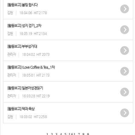
[활동보고] 볼링 합시다
김현
18.04.06
HIT 2178
[활동보고] 성지 걷기_2차
김현
18.05.19
HIT 2134
[활동보고] 부부성가대
관리자
18.04.02
HIT 2073
[활동보고] I Love Coffee & Tea_1차
관리자
18.05.01
HIT 2173
[활동보고] 일본어성경읽기
관리자
18.03.28
HIT 2219
[활동보고] 책과 묵상
김현
18.03.02
HIT 2258
1
2
3
4
5
[ 6 ]
7
8
9